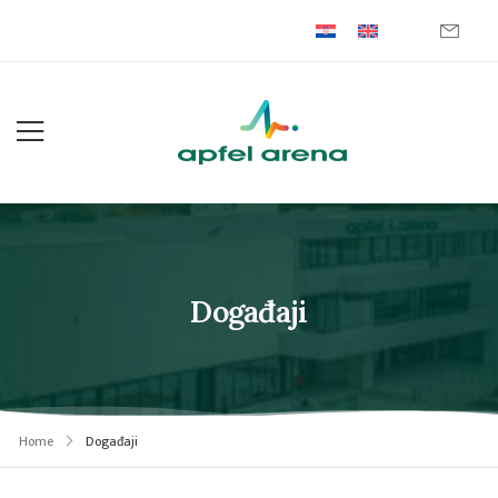
Događaji
Home
Događaji