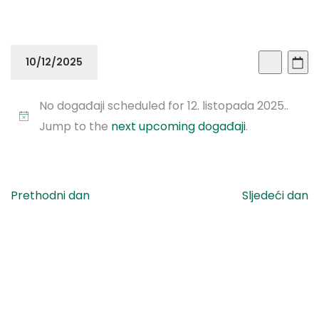
Doga
Do
10/12/2025
Dan
Traži
Vi
Sear
Odaberite
Na
No događaji scheduled for 12. listopada 2025..
datum.
and
Jump to the
next upcoming događaji
.
View
Navi
Prethodni dan
Sljedeći dan