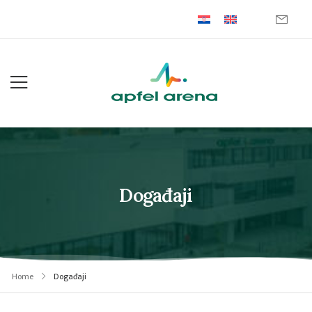
Događaji
Home
Događaji