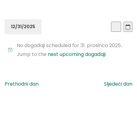
Doga
Do
12/31/2025
Dan
Traži
Vi
Sear
Odaberite
Na
No događaji scheduled for 31. prosinca 2025..
datum.
and
Jump to the
next upcoming događaji
.
View
Navi
Prethodni dan
Sljedeći dan