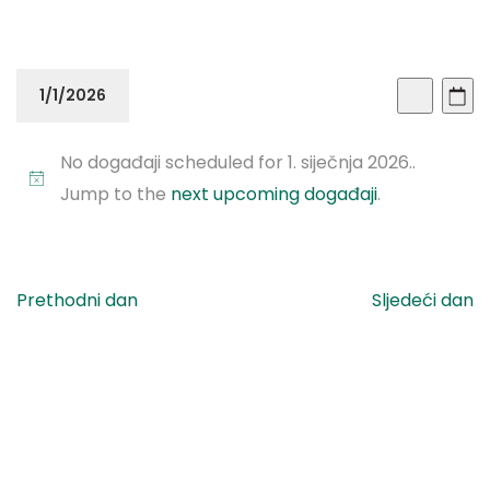
Doga
Do
1/1/2026
Dan
Traži
Vi
Sear
Odaberite
Na
No događaji scheduled for 1. siječnja 2026..
datum.
and
Jump to the
next upcoming događaji
.
View
Navi
Prethodni dan
Sljedeći dan