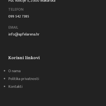
Put Volicije 5, 21300 Makarska
TELEFON
099 542 7385
EMAIL
info@apfelarena.hr
Korisni linkovi
O nama
Politika privatnosti
Kontakti