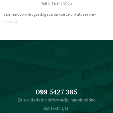
Music Talent Show
i još mnoštvo drugih događanja koji će pratiti sezonski
kalendar.
099 5427 385
Za sve dodatne informacije nas slobodno
kontaktirajte!