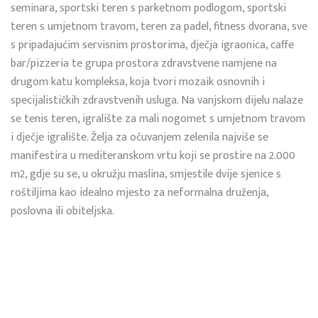
seminara, sportski teren s parketnom podlogom, sportski
teren s umjetnom travom, teren za padel, fitness dvorana, sve
s pripadajućim servisnim prostorima, dječja igraonica, caffe
bar/pizzeria te grupa prostora zdravstvene namjene na
drugom katu kompleksa, koja tvori mozaik osnovnih i
specijalističkih zdravstvenih usluga. Na vanjskom dijelu nalaze
se tenis teren, igralište za mali nogomet s umjetnom travom
i dječje igralište. Želja za očuvanjem zelenila najviše se
manifestira u mediteranskom vrtu koji se prostire na 2.000
m2, gdje su se, u okružju maslina, smjestile dvije sjenice s
roštiljima kao idealno mjesto za neformalna druženja,
poslovna ili obiteljska.