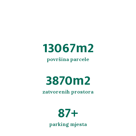
14000
m2
površina parcele
4300
m2
zatvorenih prostora
100
+
parking mjesta