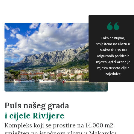
Lako dostupna,
smještena na ulazu u
Makarsku, sa 100
osiguranih parkirnih
mjesta, Apfel Arena je
mjesto susreta cijele
zajednice.
Puls našeg grada
i cijele Rivijere
Kompleks koji se prostire na 14.000 m2
smješten na istočnom ulazu u Makarsku.