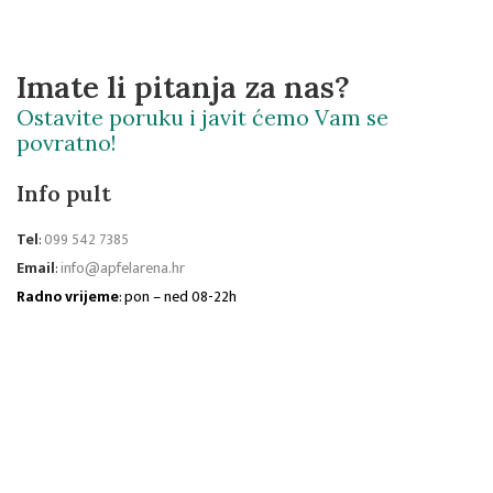
Imate li pitanja za nas?
Ostavite poruku i javit ćemo Vam se
povratno!
Info pult
Tel
:
099 542 7385
Email
:
info@apfelarena.hr
Radno vrijeme
: pon – ned 08-22h