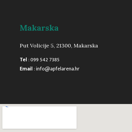
Makarska
Put Volicije 5, 21300, Makarska
Tel
:
099 542 7385
Email
:
info@apfelarena.hr