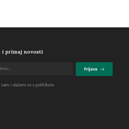
 i primaj novosti
Prijava
 sam i slažem se s politikom
i