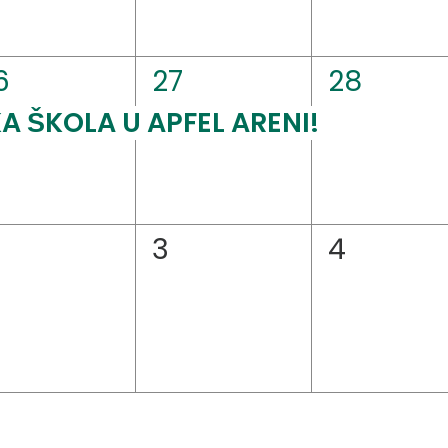
1
1
6
27
28
ogađaj,
događaj,
događaj
A ŠKOLA U APFEL ARENI!
0
0
3
4
ogađaji,
događaji,
događaji