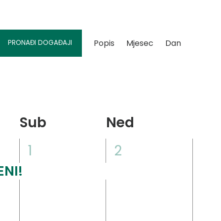
Događaj
Popis
Mjesec
Dan
PRONAĐI DOGAĐAJI
Views
Navigation
Sub
Ned
1
1
1
2
,
događaj,
događaj,
ENI!