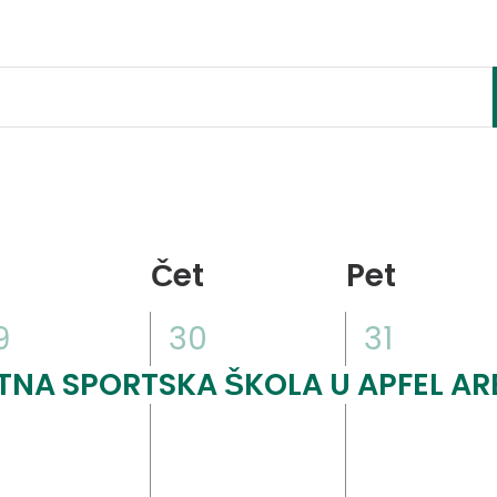
Čet
Pet
1
1
9
30
31
ogađaj,
događaj,
događaj
TNA SPORTSKA ŠKOLA U APFEL AR