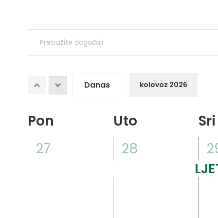
Događaji
Enter
Search
Keyword.
Search
and
for
Danas
kolovoz 2026
Views
Događaji
Odaberite
by
Calendar
Pon
Uto
Sri
datum.
Navigation
Keyword.
of
1
1
1
27
28
2
događaj,
događaj,
d
Događaji
LJE