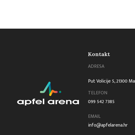
Kontakt
ADRESA
Put Volicije 5, 21300 M
TELEFON
099 542 7385
EMAIL
info@apfelarena.hr