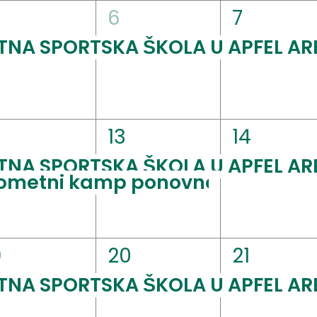
1
1
6
7
ogađaj,
događaj,
događaj
TNA SPORTSKA ŠKOLA U APFEL AR
2
1
2
13
14
ogađaji,
događaji,
događaj
TNA SPORTSKA ŠKOLA U APFEL AR
metni kamp ponovno stiže u Ap
1
1
9
20
21
ogađaj,
događaj,
događaj
TNA SPORTSKA ŠKOLA U APFEL AR