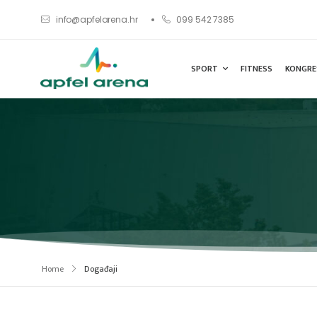
info@apfelarena.hr
099 542 7385
SPORT
FITNESS
KONGRE
Home
Događaji