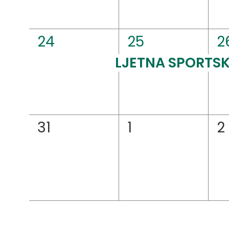
1
1
1
24
25
2
događaj,
događaj,
d
LJETNA SPORTSK
0
0
0
31
1
2
događaji,
događaji,
d