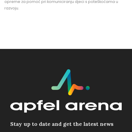
opreme za pomoć pri komuniciranju djeci s poteškoćama u
razvoju.
Stay up to date and get the latest news