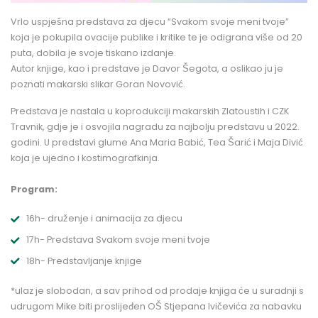
Vrlo uspješna predstava za djecu “Svakom svoje meni tvoje”
koja je pokupila ovacije publike i kritike te je odigrana više od 20
puta, dobila je svoje tiskano izdanje.
Autor knjige, kao i predstave je Davor Šegota, a oslikao ju je
poznati makarski slikar Goran Novović.
Predstava je nastala u koprodukciji makarskih Zlatoustih i CZK
Travnik, gdje je i osvojila nagradu za najbolju predstavu u 2022.
godini. U predstavi glume Ana Maria Babić, Tea Šarić i Maja Divić
koja je ujedno i kostimografkinja.
Program:
16h- druženje i animacija za djecu
17h- Predstava Svakom svoje meni tvoje
18h- Predstavljanje knjige
*ulaz je slobodan, a sav prihod od prodaje knjiga će u suradnji s
udrugom Mike biti proslijeđen OŠ Stjepana Ivičevića za nabavku