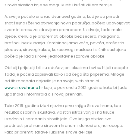
sirovih slastica koje se mogu kupiti i kušati diljem zemlje.
A, sve je počelo unazad dvanaest godina, kad je po prirodi
znatiželjna i željna otkrivanja novih područja, počela udovoljavati
svom interesu za zdravijom prehranom. Uz dvoje, tada male
djece, krenula je pripremati obroke bez šećera, margarina,
brašna i bez kuhanja. Kombinacijama voća, povrća, orašastih
plodova, sirovog kakaa, kokosovog maslaca i sličnih sastojaka
počela je raditi sirove, jednostavne i zdrave obroke.
Obitelj i prijatelji bili su oduševljeni okusima i svi su htjeli recepte.
Tada je počela zapisivati kako i od čega što priprema. Mnoge
od tih recepata objavila je na svojoj web stranici
www.sirovahrana.hr
koju je pokrenula 2012. godine kako bi ljude
upoznala i informirala o sirovoj prehrani.
Tako 2015. godine izlazi njezina prva knjiga
Sirova hrana
, kao
rezultat osobnih iskustava, vlastitih istraživanja i na tisuće
izrađenih i isprobanih sirovih jela. Ova knjiga otkriva sve
prednosti prehrane sirovom hranom i donosi brojne recepte
kako pripremiti zdrave i ukusne sirove delicije.