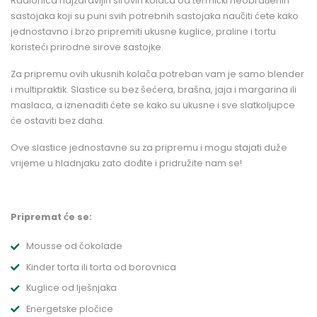
Radionica najzdravijih sirovih kolača od termički neobrađenih
sastojaka koji su puni svih potrebnih sastojaka naučiti ćete kako
jednostavno i brzo pripremiti ukusne kuglice, praline i tortu
koristeći prirodne sirove sastojke.
Za pripremu ovih ukusnih kolača potreban vam je samo blender
i multipraktik. Slastice su bez šećera, brašna, jaja i margarina ili
maslaca, a iznenaditi ćete se kako su ukusne i sve slatkoljupce
će ostaviti bez daha.
Ove slastice jednostavne su za pripremu i mogu stajati duže
vrijeme u hladnjaku zato dođite i pridružite nam se!
Pripremat će se:
Mousse od čokolade
Kinder torta ili torta od borovnica
Kuglice od lješnjaka
Energetske pločice