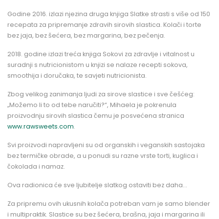
Godine 2016. izlazi njezina druga knjiga
Slatke strasti
s više od 150
recepata za pripremanje zdravih sirovih slastica. Kolači i torte
bez jaja, bez šećera, bez margarina, bez pečenja.
2018. godine izlazi treća knjiga
Sokovi za zdravlje i vitalnost
u
suradnji s nutricionistom u knjizi se nalaze recepti sokova,
smoothija i doručaka, te savjeti nutricionista.
Zbog velikog zanimanja ljudi za sirove slastice i sve češćeg:
„Možemo li to od tebe naručiti?“
, Mihaela je pokrenula
proizvodnju sirovih slastica čemu je posvećena stranica
www.rawsweets.com
.
Svi proizvodi napravljeni su od organskih i veganskih sastojaka
bez termičke obrade, a u ponudi su razne vrste torti, kuglica i
čokolada i namaz.
Ova radionica će sve ljubitelje slatkog ostaviti bez daha…
Za pripremu ovih ukusnih kolača potreban vam je samo blender
i multipraktik. Slastice su bez šećera, brašna, jaja i margarina ili