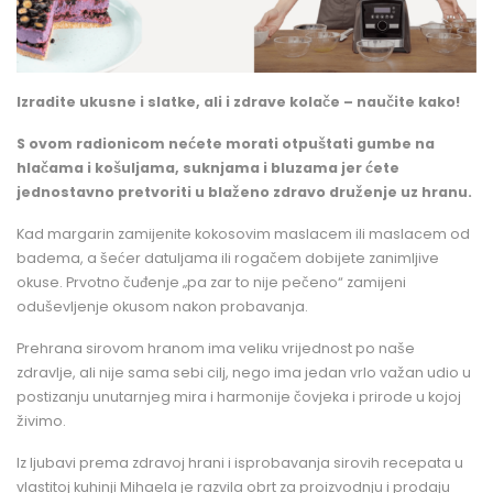
Izradite ukusne i slatke, ali i zdrave kolače – naučite kako!
S ovom radionicom nećete morati otpuštati gumbe na
hlačama i košuljama, suknjama i bluzama jer ćete
jednostavno pretvoriti u blaženo zdravo druženje uz hranu.
Kad margarin zamijenite kokosovim maslacem ili maslacem od
badema, a šećer datuljama ili rogačem dobijete zanimljive
okuse. Prvotno čuđenje
„pa zar to nije pečeno“
zamijeni
oduševljenje okusom nakon probavanja.
Prehrana sirovom hranom ima veliku vrijednost po naše
zdravlje, ali nije sama sebi cilj, nego ima jedan vrlo važan udio u
postizanju unutarnjeg mira i harmonije čovjeka i prirode u kojoj
živimo.
Iz ljubavi prema zdravoj hrani i isprobavanja sirovih recepata u
vlastitoj kuhinji Mihaela je razvila obrt za proizvodnju i prodaju