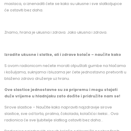
maslaca, a iznenaditi ćete se kako su ukusne i sve slatkoljupce
će ostaviti bez daha.
Znamo, hrana je ukusna i zdrava. Jako ukusna i zdrava.
Izradite ukusne i slatke, ali i zdrave kolače – naučite kako
S ovom radionicom nećete morati otpuštati gumbe na hlačama
i košuljama, suknjama i bluzama jer ćete jednostavno pretvoriti u
blaženo zdravo druženje uz hranu.
Ove slastice jednostavne su za pripremu i mogu stajati
duže vrijeme u hladnjaku zato dođite i pridružite nam se!
Sirove slastice – Naučite kako napraviti najzdravije sirove
slastice, sve od torta, pralina, čokolada, kolačića i keksi… Ova
radionica će sve ljubitelje slatkog ostaviti bez daha…