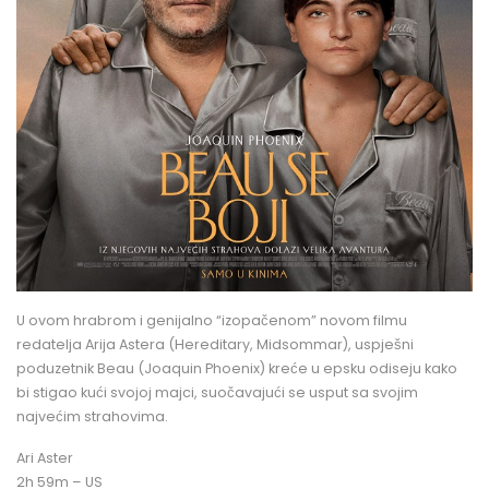
U ovom hrabrom i genijalno “izopačenom” novom filmu
redatelja Arija Astera (Hereditary, Midsommar), uspješni
poduzetnik Beau (Joaquin Phoenix) kreće u epsku odiseju kako
bi stigao kući svojoj majci, suočavajući se usput sa svojim
najvećim strahovima.
Ari Aster
2h 59m – US