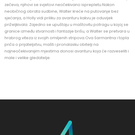
zečeva, njihovi se svjetovi neočekivano isprepletu.Nakon
neobičnog obrata sudbine, Walter kreće na putovanje bez
sjećanja, a Holly vidi priliku za avanturu kakvu je oduvijek
priželjkivala. Zajedno se upuštaju u maštovitu potragu u kojoj se
granice između stvarnosti i fantazije brišu, a Walter se pretvara u
hrabrog viteza iz svojih omiljenih stripova.Ova šarmantna i topla
priča o prijateljstvu, mašti i pronalasku obitelji na
najneočekivanijim mjestima donosi avanturu koja će razveseliti i
male i velike gledatelje.