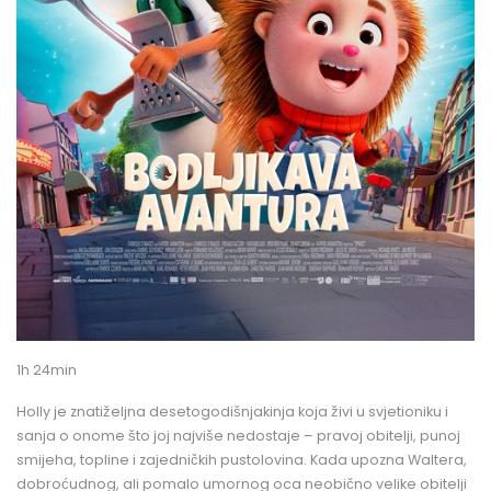
1h 24min
Holly je znatiželjna desetogodišnjakinja koja živi u svjetioniku i
sanja o onome što joj najviše nedostaje – pravoj obitelji, punoj
smijeha, topline i zajedničkih pustolovina. Kada upozna Waltera,
dobroćudnog, ali pomalo umornog oca neobično velike obitelji