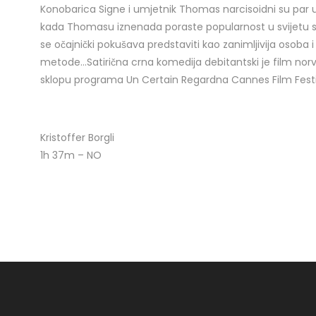
Konobarica Signe i umjetnik Thomas narcisoidni su par u 
kada Thomasu iznenada poraste popularnost u svijetu 
se očajnički pokušava predstaviti kao zanimljivija osoba i 
metode…Satirična crna komedija debitantski je film norve
sklopu programa Un Certain Regardna Cannes Film Festi
Kristoffer Borgli
1h 37m – NO