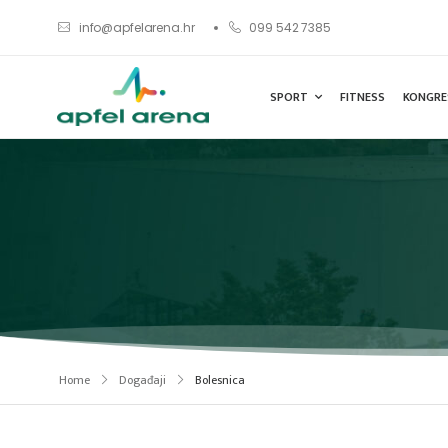
info@apfelarena.hr
099 542 7385
SPORT
FITNESS
KONGRE
Home
Događaji
Bolesnica