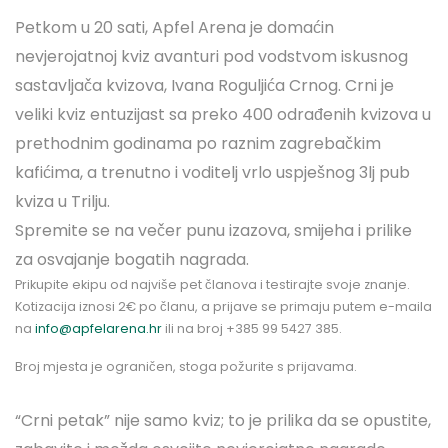
Petkom u 20 sati, Apfel Arena je domaćin
nevjerojatnoj kviz avanturi pod vodstvom iskusnog
sastavljača kvizova, Ivana Roguljića Crnog. Crni je
veliki kviz entuzijast sa preko 400 odrađenih kvizova u
prethodnim godinama po raznim zagrebačkim
kafićima, a trenutno i voditelj vrlo uspješnog 3lj pub
kviza u Trilju.
Spremite se na večer punu izazova, smijeha i prilike
za osvajanje bogatih nagrada.
Prikupite ekipu od najviše pet članova i testirajte svoje znanje.
Kotizacija iznosi 2€ po članu, a prijave se primaju putem e-maila
na
info@apfelarena.hr
ili na broj +385 99 5427 385.
Broj mjesta je ograničen, stoga požurite s prijavama.
“Crni petak” nije samo kviz; to je prilika da se opustite,