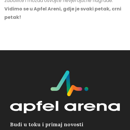
zabavite i možda osvojite nevjerojatne nagrade.
Vidimo se u Apfel Areni, gdje je svaki petak, crni
petak!
Budi u toku i primaj novosti