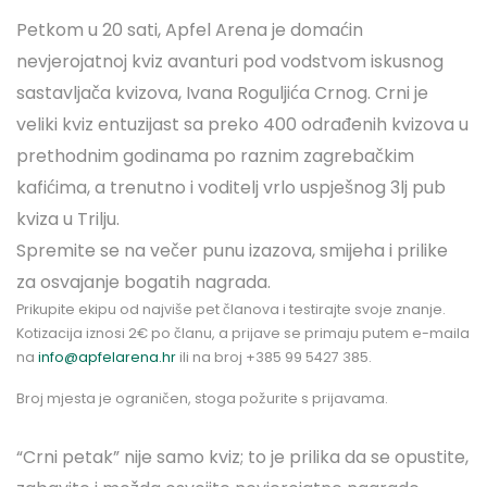
Petkom u 20 sati, Apfel Arena je domaćin
nevjerojatnoj kviz avanturi pod vodstvom iskusnog
sastavljača kvizova, Ivana Roguljića Crnog. Crni je
veliki kviz entuzijast sa preko 400 odrađenih kvizova u
prethodnim godinama po raznim zagrebačkim
kafićima, a trenutno i voditelj vrlo uspješnog 3lj pub
kviza u Trilju.
Spremite se na večer punu izazova, smijeha i prilike
za osvajanje bogatih nagrada.
Prikupite ekipu od najviše pet članova i testirajte svoje znanje.
Kotizacija iznosi 2€ po članu, a prijave se primaju putem e-maila
na
info@apfelarena.hr
ili na broj +385 99 5427 385.
Broj mjesta je ograničen, stoga požurite s prijavama.
“Crni petak” nije samo kviz; to je prilika da se opustite,