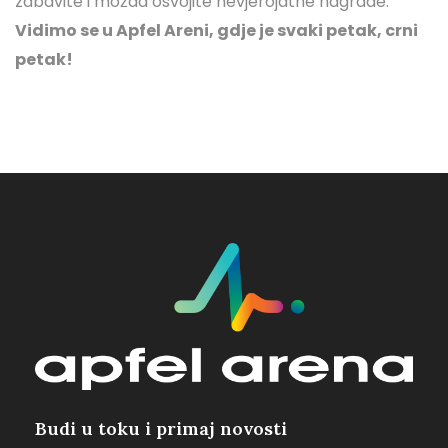
zabavite i možda osvojite nevjerojatne nagrade.
Vidimo se u Apfel Areni, gdje je svaki petak, crni
petak!
Budi u toku i primaj novosti