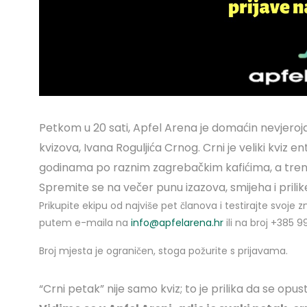
Petkom u 20 sati, Apfel Arena je domaćin nevjeroj
kvizova, Ivana Roguljića Crnog. Crni je veliki kviz
godinama po raznim zagrebačkim kafićima, a trenutno
Spremite se na večer punu izazova, smijeha i prili
Prikupite ekipu od najviše pet članova i testirajte svoje z
putem e-maila na
info@apfelarena.hr
ili na broj +385 9
Broj mjesta je ograničen, stoga požurite s prijavama.
“Crni petak” nije samo kviz; to je prilika da se opu