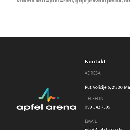
Vidimo se u Apfel Areni, gdje je svaki petak, cr
Kontakt
ADRESA
Put Volicije 5, 21300 M
TELEFON
099 542 7385
EMAIL
info@apfelarena.hr