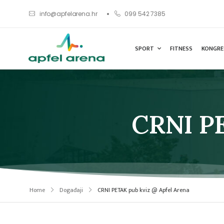
info@apfelarena.hr
099 542 7385
SPORT
FITNESS
KONGRE
CRNI PE
Home
Događaji
CRNI PETAK pub kviz @ Apfel Arena