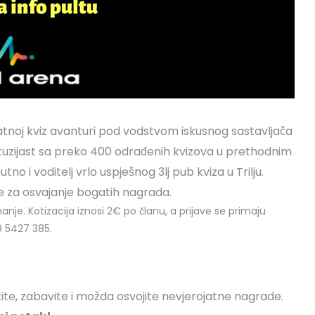
atnoj kviz avanturi pod vodstvom iskusnog sastavljača
 entuzijast sa preko 400 odrađenih kvizova u prethodnim
 i voditelj vrlo uspješnog 3lj pub kviza u Trilju.
ke za osvajanje bogatih nagrada.
nanje. Kotizacija iznosi 2€ po članu, a prijave se primaju
9 5427 385.
stite, zabavite i možda osvojite nevjerojatne nagrade.