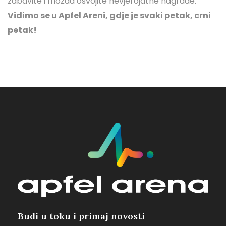
zabavite i možda osvojite nevjerojatne nagrade.
Vidimo se u Apfel Areni, gdje je svaki petak, crni
petak!
Budi u toku i primaj novosti