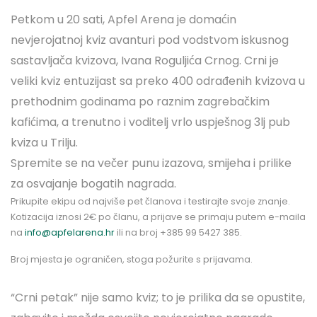
Petkom u 20 sati, Apfel Arena je domaćin
nevjerojatnoj kviz avanturi pod vodstvom iskusnog
sastavljača kvizova, Ivana Roguljića Crnog. Crni je
veliki kviz entuzijast sa preko 400 odrađenih kvizova u
prethodnim godinama po raznim zagrebačkim
kafićima, a trenutno i voditelj vrlo uspješnog 3lj pub
kviza u Trilju.
Spremite se na večer punu izazova, smijeha i prilike
za osvajanje bogatih nagrada.
Prikupite ekipu od najviše pet članova i testirajte svoje znanje.
Kotizacija iznosi 2€ po članu, a prijave se primaju putem e-maila
na
info@apfelarena.hr
ili na broj +385 99 5427 385.
Broj mjesta je ograničen, stoga požurite s prijavama.
“Crni petak” nije samo kviz; to je prilika da se opustite,