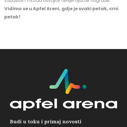
zabavite i možda osvojite nevjerojatne nagrade.
Vidimo se u Apfel Areni, gdje je svaki petak, crni
petak!
Budi u toku i primaj novosti