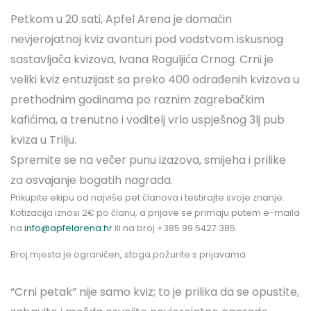
Petkom u 20 sati, Apfel Arena je domaćin
nevjerojatnoj kviz avanturi pod vodstvom iskusnog
sastavljača kvizova, Ivana Roguljića Crnog. Crni je
veliki kviz entuzijast sa preko 400 odrađenih kvizova u
prethodnim godinama po raznim zagrebačkim
kafićima, a trenutno i voditelj vrlo uspješnog 3lj pub
kviza u Trilju.
Spremite se na večer punu izazova, smijeha i prilike
za osvajanje bogatih nagrada.
Prikupite ekipu od najviše pet članova i testirajte svoje znanje.
Kotizacija iznosi 2€ po članu, a prijave se primaju putem e-maila
na
info@apfelarena.hr
ili na broj +385 99 5427 385.
Broj mjesta je ograničen, stoga požurite s prijavama.
“Crni petak” nije samo kviz; to je prilika da se opustite,