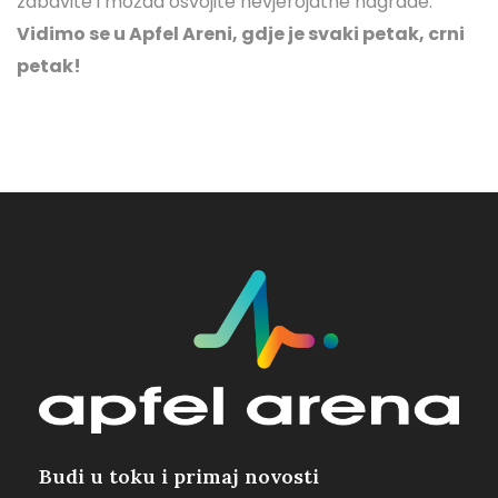
zabavite i možda osvojite nevjerojatne nagrade.
Vidimo se u Apfel Areni, gdje je svaki petak, crni
petak!
Budi u toku i primaj novosti