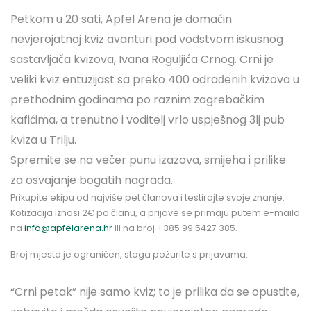
Petkom u 20 sati, Apfel Arena je domaćin
nevjerojatnoj kviz avanturi pod vodstvom iskusnog
sastavljača kvizova, Ivana Roguljića Crnog. Crni je
veliki kviz entuzijast sa preko 400 odrađenih kvizova u
prethodnim godinama po raznim zagrebačkim
kafićima, a trenutno i voditelj vrlo uspješnog 3lj pub
kviza u Trilju.
Spremite se na večer punu izazova, smijeha i prilike
za osvajanje bogatih nagrada.
Prikupite ekipu od najviše pet članova i testirajte svoje znanje.
Kotizacija iznosi 2€ po članu, a prijave se primaju putem e-maila
na
info@apfelarena.hr
ili na broj +385 99 5427 385.
Broj mjesta je ograničen, stoga požurite s prijavama.
“Crni petak” nije samo kviz; to je prilika da se opustite,