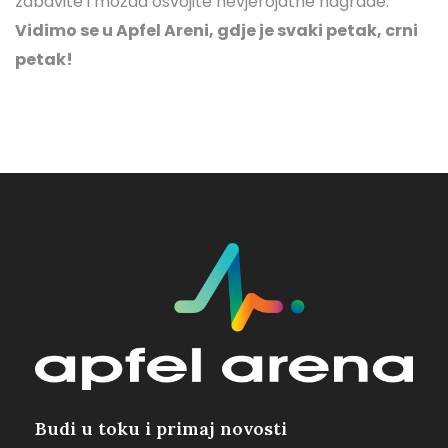
zabavite i možda osvojite nevjerojatne nagrade.
Vidimo se u Apfel Areni, gdje je svaki petak, crni
petak!
Budi u toku i primaj novosti