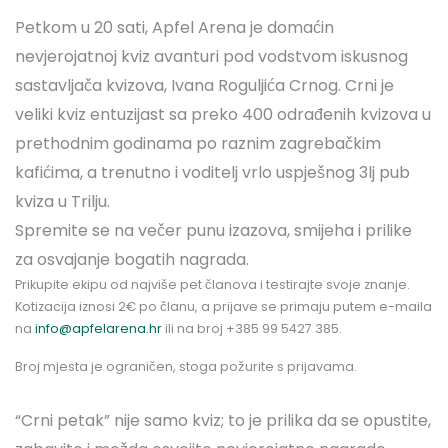
Petkom u 20 sati, Apfel Arena je domaćin
nevjerojatnoj kviz avanturi pod vodstvom iskusnog
sastavljača kvizova, Ivana Roguljića Crnog. Crni je
veliki kviz entuzijast sa preko 400 odrađenih kvizova u
prethodnim godinama po raznim zagrebačkim
kafićima, a trenutno i voditelj vrlo uspješnog 3lj pub
kviza u Trilju.
Spremite se na večer punu izazova, smijeha i prilike
za osvajanje bogatih nagrada.
Prikupite ekipu od najviše pet članova i testirajte svoje znanje.
Kotizacija iznosi 2€ po članu, a prijave se primaju putem e-maila
na
info@apfelarena.hr
ili na broj +385 99 5427 385.
Broj mjesta je ograničen, stoga požurite s prijavama.
“Crni petak” nije samo kviz; to je prilika da se opustite,