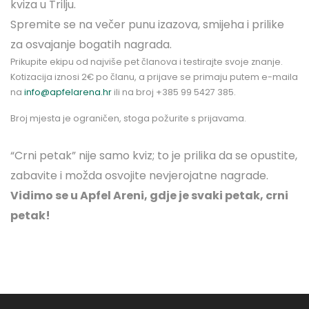
kviza u Trilju.
Spremite se na večer punu izazova, smijeha i prilike
za osvajanje bogatih nagrada.
Prikupite ekipu od najviše pet članova i testirajte svoje znanje.
Kotizacija iznosi 2€ po članu, a prijave se primaju putem e-maila
na
info@apfelarena.hr
ili na broj +385 99 5427 385.
Broj mjesta je ograničen, stoga požurite s prijavama.
“Crni petak” nije samo kviz; to je prilika da se opustite,
zabavite i možda osvojite nevjerojatne nagrade.
Vidimo se u Apfel Areni, gdje je svaki petak, crni
petak!