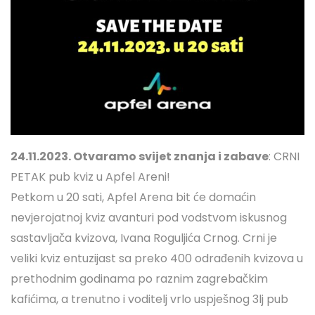
24.11.2023. Otvaramo svijet znanja i zabave
: CRNI
PETAK pub kviz u Apfel Areni!
Petkom u 20 sati, Apfel Arena bit će domaćin
nevjerojatnoj kviz avanturi pod vodstvom iskusnog
sastavljača kvizova, Ivana Roguljića Crnog. Crni je
veliki kviz entuzijast sa preko 400 odrađenih kvizova u
prethodnim godinama po raznim zagrebačkim
kafićima, a trenutno i voditelj vrlo uspješnog 3lj pub