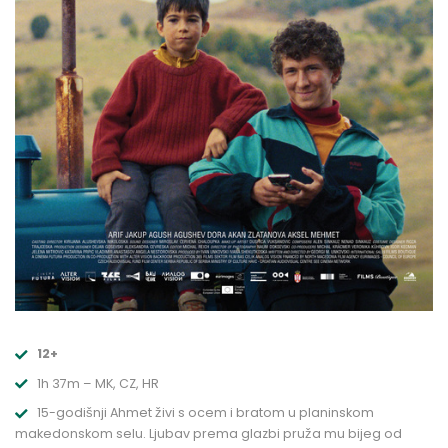
12+
1h 37m – MK, CZ, HR
15-godišnji Ahmet živi s ocem i bratom u planinskom
makedonskom selu. Ljubav prema glazbi pruža mu bijeg od