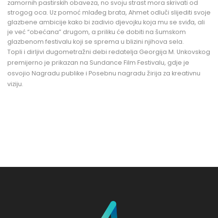
zamornih pastirskih obaveza, no svoju strast mora skrivati od
strogog oca. Uz pomoć mlađeg brata, Ahmet odluči slijediti svoje
glazbene ambicije kako bi zadivio djevojku koja mu se sviđa, ali
je već “obećana” drugom, a priliku će dobiti na šumskom
glazbenom festivalu koji se sprema u blizini njihova sela.
Topli i dirljivi dugometražni debi redatelja Georgija M. Unkovskog
premijerno je prikazan na Sundance Film Festivalu, gdje je
osvojio Nagradu publike i Posebnu nagradu žirija za kreativnu
viziju.