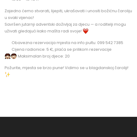
Zajedno ćemo stvarati, lijepiti, ukrašavati i unositi božićnu čaroliju
u svaki vijenac!
Savršen jutarnji adventski doživljaj za djecu — a roditelji mogu
uživati gledajući kako mašta radi svoje!
Obavezna rezervacija mjesta na info pultu: 099 542 7385
Cijena radionice: 5 €, plaća se prilikom rezervacije
Maksimalan broj djece: 20
Požurite, mjesta se brzo pune! Vidimo se u blagdanskoj čaroliji!