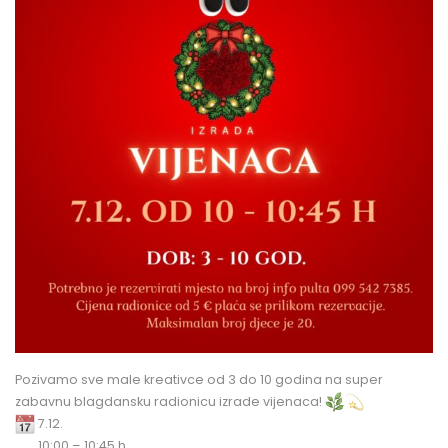
Pozivamo sve male kreativce od 3 do 10 godina na super
zabavnu blagdansku radionicu izrade vijenaca!
7.12.
10:00 – 10:45 h