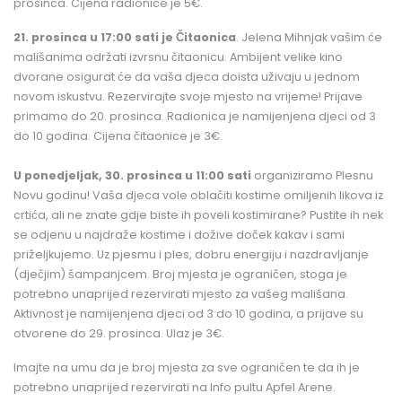
prosinca. Cijena radionice je 5€.
21. prosinca u 17:00 sati je
Čitaonica
.
Jelena Mihnjak vašim će
mališanima održati izvrsnu čitaonicu. Ambijent velike kino
dvorane osigurat će da vaša djeca doista uživaju u jednom
novom iskustvu. Rezervirajte svoje mjesto na vrijeme! Prijave
primamo do 20. prosinca. Radionica je namijenjena djeci od 3
do 10 godina. Cijena čitaonice je 3€.
U ponedjeljak, 30. prosinca u 11:00 sati
organiziramo
Plesnu
Novu godinu!
Vaša djeca vole oblačiti kostime omiljenih likova iz
crtića, ali ne znate gdje biste ih poveli kostimirane? Pustite ih nek
se odjenu u najdraže kostime i dožive doček kakav i sami
priželjkujemo. Uz pjesmu i ples, dobru energiju i nazdravljanje
(dječjim) šampanjcem. Broj mjesta je ograničen, stoga je
potrebno unaprijed rezervirati mjesto za vašeg mališana.
Aktivnost je namijenjena djeci od 3 do 10 godina, a prijave su
otvorene do 29. prosinca. Ulaz je 3€.
Imajte na umu da je broj mjesta za sve ograničen te da ih je
potrebno unaprijed rezervirati na Info pultu Apfel Arene.