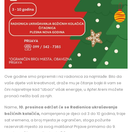
Ove godine smo pripremili i niz radionica za najmlađe. Bilo da
vaše dijete voli kreativnost, draže mu je čitanje bajki ili vam se
čini najsretnije kad “izbaci” višak energije, u Apfel Areni možete
pronaći nešto baš za njih.
Naime,
10. prosinca održat će se
Radionica ukrašavanja
božićnih kolačića,
namijenjena je djeci od 3 do 10 godina, traje
sat vremena, a broj mjesta je ograničen, stoga požurite
rezervirati mjesto za svog mališana! Prijave primamo do 9.