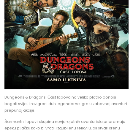
Dungeons & Dragons: Čast lopova na veliko platno donosi
bogati svijet i razigrani duh legendarne igre u zabavnoj avanturi
prepunoj akcije.
Šarmantni lopov i skupina nevjerojatnih avanturista pripremaju
epsku pljačku kako bi vratili izgubljenu relikviju, ali stvari krenu