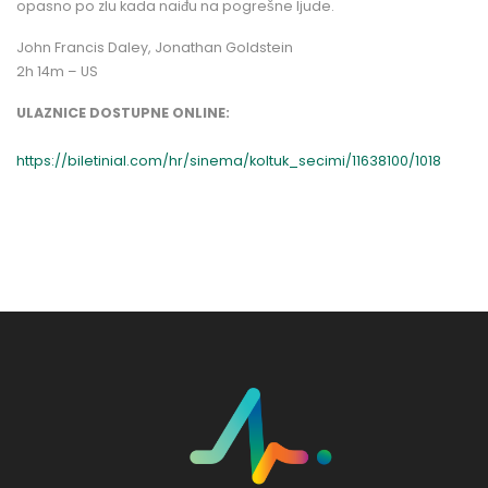
opasno po zlu kada naiđu na pogrešne ljude.
John Francis Daley, Jonathan Goldstein
2h 14m – US
ULAZNICE DOSTUPNE ONLINE:
https://biletinial.com/hr/sinema/koltuk_secimi/11638100/1018