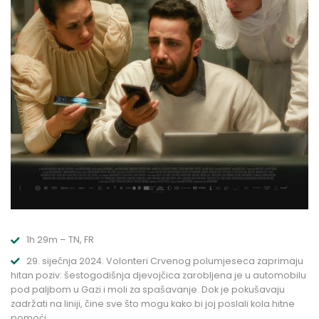
1h 29m – TN, FR
29. siječnja 2024. Volonteri Crvenog polumjeseca zaprimaju
hitan poziv: šestogodišnja djevojčica zarobljena je u automobilu
pod paljbom u Gazi i moli za spašavanje. Dok je pokušavaju
zadržati na liniji, čine sve što mogu kako bi joj poslali kola hitne
pomoći.