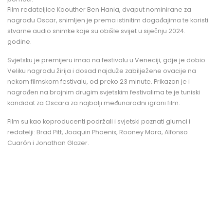
Film redateljice Kaouther Ben Hania, dvaput nominirane za
nagradu Oscar, snimljen je prema istinitim događajima te koristi
stvarne audio snimke koje su obišle svijet u siječnju 2024.
godine.
Svjetsku je premijeru imao na festivalu u Veneciji, gdje je dobio
Veliku nagradu žirija i dosad najduže zabilježene ovacije na
nekom filmskom festivalu, od preko 23 minute. Prikazan je i
nagrađen na brojnim drugim svjetskim festivalima te je tuniski
kandidat za Oscara za najbolji međunarodni igrani film.
Film su kao koproducenti podržali i svjetski poznati glumci i
redatelji: Brad Pitt, Joaquin Phoenix, Rooney Mara, Alfonso
Cuarón i Jonathan Glazer.