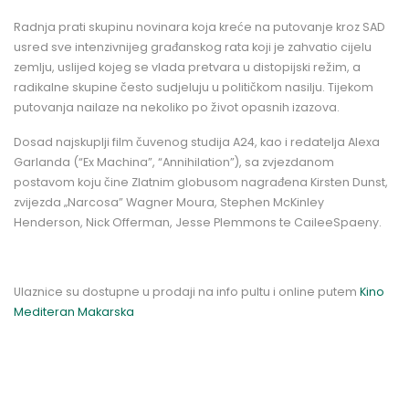
Radnja prati skupinu novinara koja kreće na putovanje kroz SAD
usred sve intenzivnijeg građanskog rata koji je zahvatio cijelu
zemlju, uslijed kojeg se vlada pretvara u distopijski režim, a
radikalne skupine često sudjeluju u političkom nasilju. Tijekom
putovanja nailaze na nekoliko po život opasnih izazova.
Dosad najskuplji film čuvenog studija A24, kao i redatelja Alexa
Garlanda (“Ex Machina”, “Annihilation”), sa zvjezdanom
postavom koju čine Zlatnim globusom nagrađena Kirsten Dunst,
zvijezda „Narcosa” Wagner Moura, Stephen McKinley
Henderson, Nick Offerman, Jesse Plemmons te CaileeSpaeny.
Ulaznice su dostupne u prodaji na info pultu i online putem
Kino
Mediteran Makarska