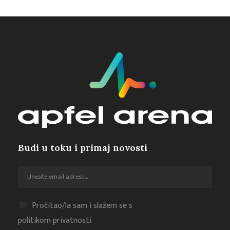
Budi u toku i primaj novosti
Pročitao/la sam i slažem se s
politikom privatnosti