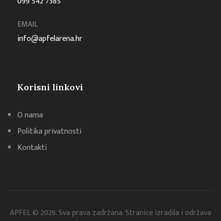
099 542 7385
EMAIL
info@apfelarena.hr
Korisni linkovi
O nama
Politika privatnosti
Kontakti
APFEL © 2026. Sva prava zadržana. Stranice izradila i održava