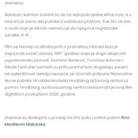
vremena.
Autobus i kamion sudarili su se na autoputu jedne kišne noći, a u
nesreći je samo dio putnika iz autobusa preživio. Sve što se zna
o vozilu koje je skrivilo nesreću je dio njegove registarske
oznake: H-8…
Film se temelji na istinitoj priči o prometnoj nesreći koju je
nepoznati vozač izazvao 1957. godine i koja je dugo okupirala
jugoslavensku javnost. Zvonimir Berković, Tomislav Butorac i
Nikola Tanhofer osmislili su priču prema tom događaju, pazeći
na autentičnost detalja nesreće, ali stvorivši potpuno fikcionalne
likove putnika. Hrvatska kinoteka Hrvatskog državnog arhiva uz
pomoć Hrvatskog audiovizualnog centra restaurirala je ovaj film
digitalnim postupkom 2020. godine.
Ulaznice su dostupne u prodaji na info pultu i online putem
Kino
Mediteran Makarska