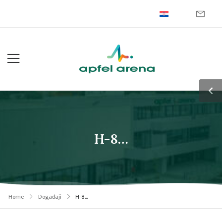
H-8…
Home
Događaji
H-8…