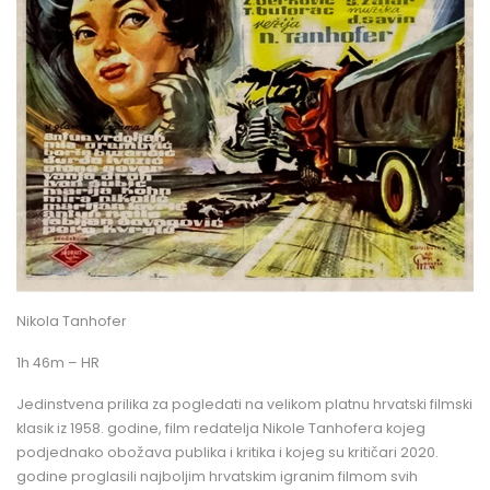
Nikola Tanhofer
1h 46m – HR
Jedinstvena prilika za pogledati na velikom platnu hrvatski filmski
klasik iz 1958. godine, film redatelja Nikole Tanhofera kojeg
podjednako obožava publika i kritika i kojeg su kritičari 2020.
godine proglasili najboljim hrvatskim igranim filmom svih