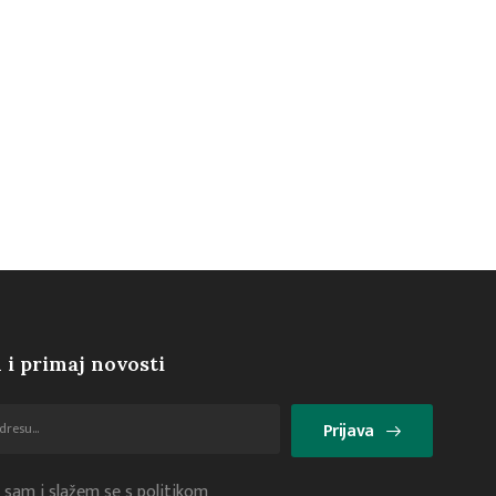
 i primaj novosti
Prijava
 sam i slažem se s politikom