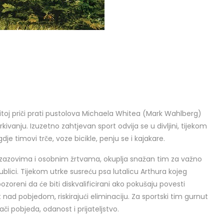
itoj priči prati pustolova Michaela Whitea (Mark Wahlberg)
utrkivanju. Izuzetno zahtjevan sport odvija se u divljini, tijekom
je timovi trče, voze bicikle, penju se i kajakare.
izazovima i osobnim žrtvama, okuplja snažan tim za važno
ici. Tijekom utrke susreću psa lutalicu Arthura kojeg
oreni da će biti diskvalificirani ako pokušaju povesti
 nad pobjedom, riskirajući eliminaciju. Za sportski tim gurnut
nači pobjeda, odanost i prijateljstvo.