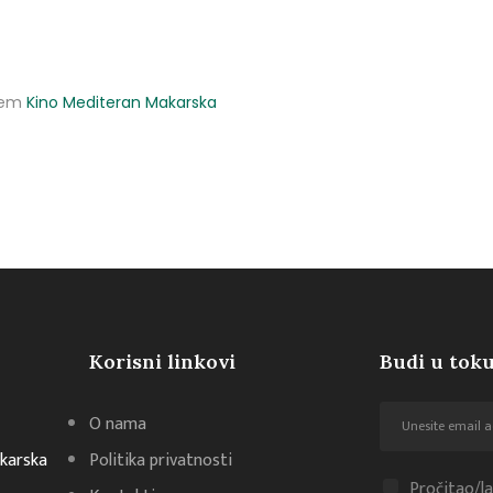
utem
Kino Mediteran Makarska
Korisni linkovi
Budi u toku
O nama
akarska
Politika privatnosti
Pročitao/la