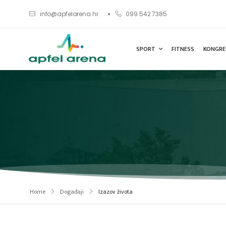
info@apfelarena.hr
099 542 7385
SPORT
FITNESS
KONGRE
Home
Događaji
Izazov života