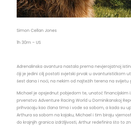
Simon Cellan Jones
1h 30m – US
Adrenalinska avantura nastala prema nevjerojatnoj istin
čiji je jedini cilj postati svjetski prvak u avanturističkom 
šest dana i noći, na nekim od najtežih terena na svijetu gd
Michael je opsjednut pobjedom te, unatoč financijskim 
prvenstvo Adventure Racing World u Dominikanskoj Republ
prihvaćaju kao člana tima i vode sa sobom, a kada su upoz
Arthura sa sobom na kajaku, Michael i tim biraju vjernost
do krajnjih granica izdržljivosti, Arthur redefinira što to z