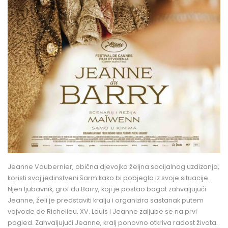
Jeanne Vaubernier, obična djevojka željna socijalnog uzdizanja,
koristi svoj jedinstveni šarm kako bi pobjegla iz svoje situacije.
Njen ljubavnik, grof du Barry, koji je postao bogat zahvaljujući
Jeanne, želi je predstaviti kralju i organizira sastanak putem
vojvode de Richelieu. XV. Louis i Jeanne zaljube se na prvi
pogled. Zahvaljujući Jeanne, kralj ponovno otkriva radost života.