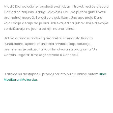
Mladić Didi odlučio je rasplesti svoj ljubavni trokut: reći će djevojci
Klari da se zaljubio u drugu djevojku, Unu. No putem gubi život u
prometnoj nesreći. Boreći se s gubitkom, Una upoznaje Klaru
koja i dalje vjeruje da je bila Didijeva jedina ljubav. Dvije djevojke
se zbližavaju, no jedna od njih ne zna istinu…
Dirljiva drama islandskog redatelja i scenarista Rúnara
Rúnarssona, ujedno manjinska hrvatska koprodukcija,
premijerno je prikazana kao film otvaranja programa “Un
Certain Regard” filmskog festivala u Cannesu.
Ulaznice su dostupne u prodaji na info pultu i online putem
Kino
Mediteran Makarska
.