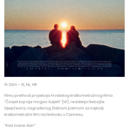
1h 20m – IS, NL, HR
Filmu prethodi projekcija hrvatskog kratkometražnog filma
“Čovjek koji nije mogao šutjeti” (14′), redatelja Nebojše
Sljepčevića, nagrađenog Zlatnom palmom za najbolji
kratkometražni film na festivalu u Cannesu.
“Kad svane dan”