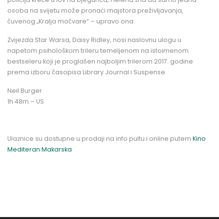
osoba na svijetu može pronaći majstora preživljavanja,
čuvenog „Kralja močvare“ – upravo ona.
Zvijezda Star Warsa, Daisy Ridley, nosi naslovnu ulogu u
napetom psihološkom trileru temeljenom na istoimenom
bestseleru koji je proglašen najboljim trilerom 2017. godine
prema izboru časopisa Library Journal i Suspense.
Neil Burger
1h 48m – US
Ulaznice su dostupne u prodaji na info pultu i online putem
Kino
Mediteran Makarska