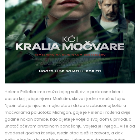
Helena Pelletier ima muža kojeg voli, dvije prekrasne kćeri i
posao koji je ispunjava. Međutim, skriva i jednu mračnu tajnu.
Njezin otac je njezinu majku oteo i držao u zabačenoj kolibi u
močvarama poluotoka Michigan, gdje je Helena i rođena dvije
godine nakon otmice. Kao dijete je voljela svoj dom u prirodi, a
unatoč očevom brutalnom ponašanju, voljela je i njega… Više od
dvadeset godina kasnije, njezin otac bježi iz zatvora, a dok
policija kreće u lov na bjegunca, Helena zna da samo jedna