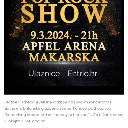
Glazbeni sastav LevelOne vratit će nas svojim koncertom u
zlatnu eru britanske glazbene scene. Koncert pod nazivom
“Something happened on the way to heaven” stiže u Apfel Arenu
9. ožujka 2024. godine.