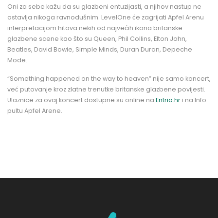
Oni za sebe kažu da su glazbeni entuzijasti, a njihov nastup ne
ostavlja nikoga ravnodušnim. LevelOne će zagrijati Apfel Arenu
interpretacijom hitova nekih od najvećih ikona britanske
glazbene scene kao što su Queen, Phil Collins, Elton John,
Beatles, David Bowie, Simple Minds, Duran Duran, Depeche
Mode.
“Something happened on the way to heaven” nije samo koncert,
već putovanje kroz zlatne trenutke britanske glazbene povijesti.
Ulaznice za ovaj koncert dostupne su online na
Entrio.hr
i na Info
pultu Apfel Arene.