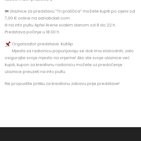
🎟️ Ulaznice za predstavu “Tri praščića” možete kupiti po cijeni od
7,00 € online na adriaticket.com
ili na info pultu Apfel Arene svakim danom od 8 do 22 h.
Predstava počinje u 18:00 h.
Organizator predstave: KultAp
Mjesta za radionicu popunjavaju se dok ima slobodnih, zato
osigurajte svoje mjesto na vrijeme! Ako ste svoje ulaznice već
kupili, kupon za kreativnu radionicu možete uz predočenje
ulaznice preuzeti na info pultu.
Ne propustite priliku za kreativnu zabavu prije predstave!