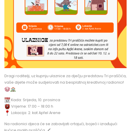
Dragi roditelji, uz kupnju ulaznice za dječju predstavu Tri praščića,
vaše dijete može sudjelovati na besplatnoj kreativnoj radionici!
Kada: Srijeda, 10. prosinca
Vrijeme: 17:00 – 18:00 h
Lokacija: 2. kat Apfel Arene
Na radionici djeca će se zabavljati crtajući, bojeći i izrađujući
kućice malih praščića. 🖍️