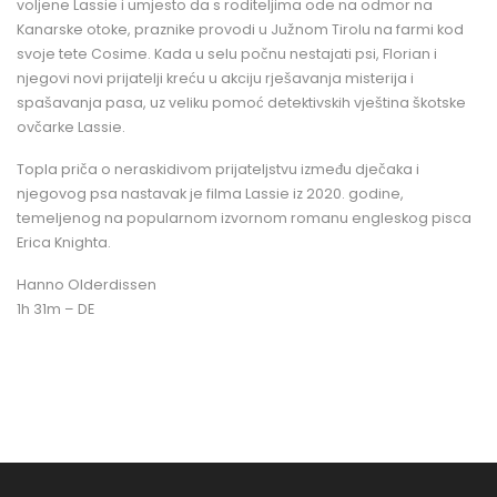
voljene Lassie i umjesto da s roditeljima ode na odmor na
Kanarske otoke, praznike provodi u Južnom Tirolu na farmi kod
svoje tete Cosime. Kada u selu počnu nestajati psi, Florian i
njegovi novi prijatelji kreću u akciju rješavanja misterija i
spašavanja pasa, uz veliku pomoć detektivskih vještina škotske
ovčarke Lassie.
Topla priča o neraskidivom prijateljstvu između dječaka i
njegovog psa nastavak je filma Lassie iz 2020. godine,
temeljenog na popularnom izvornom romanu engleskog pisca
Erica Knighta.
Hanno Olderdissen
1h 31m – DE