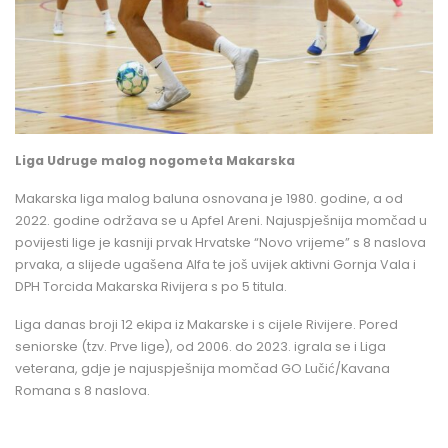
Liga Udruge malog nogometa Makarska
Makarska liga malog baluna osnovana je 1980. godine, a od
2022. godine održava se u Apfel Areni. Najuspješnija momčad u
povijesti lige je kasniji prvak Hrvatske “Novo vrijeme” s 8 naslova
prvaka, a slijede ugašena Alfa te još uvijek aktivni Gornja Vala i
DPH Torcida Makarska Rivijera s po 5 titula.
Liga danas broji 12 ekipa iz Makarske i s cijele Rivijere. Pored
seniorske (tzv. Prve lige), od 2006. do 2023. igrala se i Liga
veterana, gdje je najuspješnija momčad GO Lučić/Kavana
Romana s 8 naslova.