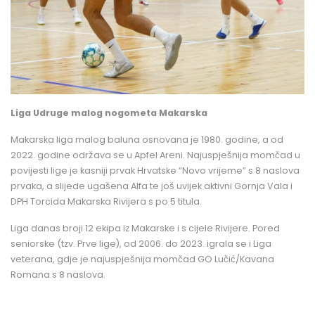
Liga Udruge malog nogometa Makarska
Makarska liga malog baluna osnovana je 1980. godine, a od
2022. godine održava se u Apfel Areni. Najuspješnija momčad u
povijesti lige je kasniji prvak Hrvatske “Novo vrijeme” s 8 naslova
prvaka, a slijede ugašena Alfa te još uvijek aktivni Gornja Vala i
DPH Torcida Makarska Rivijera s po 5 titula.
Liga danas broji 12 ekipa iz Makarske i s cijele Rivijere. Pored
seniorske (tzv. Prve lige), od 2006. do 2023. igrala se i Liga
veterana, gdje je najuspješnija momčad GO Lučić/Kavana
Romana s 8 naslova.