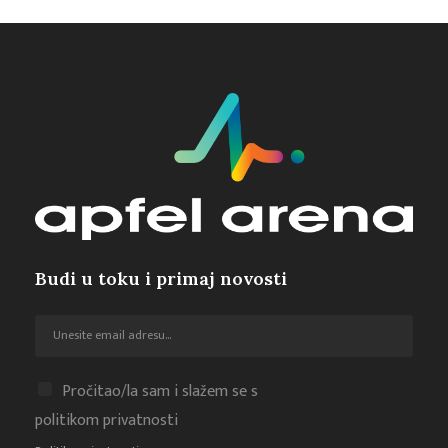
Budi u toku i primaj novosti
Pročitao/la sam i slažem se s
politikom privatnosti