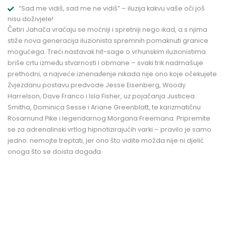
“Sad me vidiš, sad me ne vidiš” – iluzija kakvu vaše oči još
nisu doživjele!
Četiri Jahača vraćaju se moćniji i spretniji nego ikad, a s njima
stiže nova generacija iluzionista spremnih pomaknuti granice
mogućega. Treći nastavak hit-sage o vrhunskim iluzionistima
briše crtu između stvarnosti i obmane – svaki trik nadmašuje
prethodni, a najveće iznenađenje nikada nije ono koje očekujete.
Zvjezdanu postavu predvode Jesse Eisenberg, Woody
Harrelson, Dave Franco i Isla Fisher, uz pojačanja Justicea
Smitha, Dominica Sesse i Ariane Greenblatt, te karizmatičnu
Rosamund Pike i legendarnog Morgana Freemana. Pripremite
se za adrenalinski vrtlog hipnotizirajućih varki – pravilo je samo
jedno: nemojte treptati, jer ono što vidite možda nije ni djelić
onoga što se doista događa.