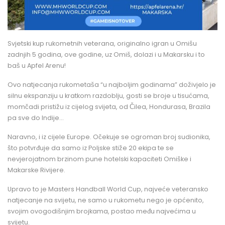
Svjetski kup rukometnih veterana, originalno igran u Omišu
zadnjih 5 godina, ove godine, uz Omiš, dolazi i u Makarsku i to
baš u Apfel Arenu!
Ovo natjecanja rukometaša “u najboljim godinama” doživjelo je
silnu ekspanziju u kratkom razdoblju, gosti se broje u tisućama,
momčadi pristižu iz cijelog svijeta, od Čilea, Hondurasa, Brazila
pa sve do Indije…
Naravno, i iz cijele Europe. Očekuje se ogroman broj sudionika,
što potvrđuje da samo iz Poljske stiže 20 ekipa te se
nevjerojatnom brzinom pune hotelski kapaciteti Omiške i
Makarske Rivijere.
Upravo to je Masters Handball World Cup, najveće veteransko
natjecanje na svijetu, ne samo u rukometu nego je općenito,
svojim ovogodišnjim brojkama, postao među najvećima u
svijetu.