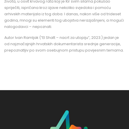
života, u osvit krvavog rata koji je Kir svim silama pokušao
spriječiti, ispričana kroz izjave nekoliko svjedoka i pomoću
arhivskih materijala iz tog doba. I danas, nakon više od trideset
godina, mnogi su elementi tog ubojstva nerazjašnjeni, a mogući
nalogodavci – nepoznati.
Autor Ivan Ramljak (“El Shatt – nacrt za utopiju”, 2023.) jedan je
od najznačajnijih hrvatskih dokumentarista srednje generacije,
prepoznatljiv po svom osebujnom pristupu povijesnim temama.