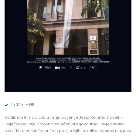
1h 39m – HR
Godine 1991. na ulazu u Tenju ubijen je Josip Reihl Kir, načelnik
Osječke policije, čovjek posvećen pregovorima i izbjegavanju
rata. “Mirotvorac” je priča o posljednjih nekoliko mjeseci njegova