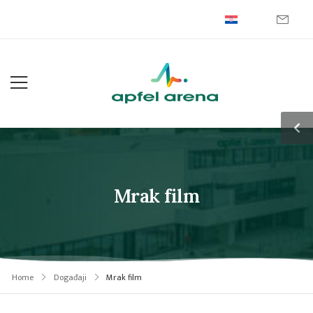
Mrak film
Home
Događaji
Mrak film