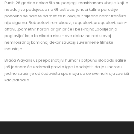
Punih 26 godina nakon što su pobjegli maskiranom ubojici koji je
neodoljivo podsjećao na Ghostface, junaci kultne parodije
ponovno se nalaze na meti te ni ovaj put nijedna horor franšiza
nije sigurna. Rebootovi, remakeovi, requelovi, prequelovi, spin-
offovi, „pametni“ horori, origin priče i beskrajna „posljednja
poglavlja“ koja to nikada nisu – sve dolazi na red u ovoj
nemilosrdnoj komičnoj dekonstrukciji suvremene filmske
industrije.
Braća Wayans uz prepoznatljivi humor i potpunu slobodu satire
još jednom će uzdrmati pravila igre i podsjetiti da je u hororu
jedino strašnije od čudovišta spoznaja da će sve na kraju završiti
kao parodija.