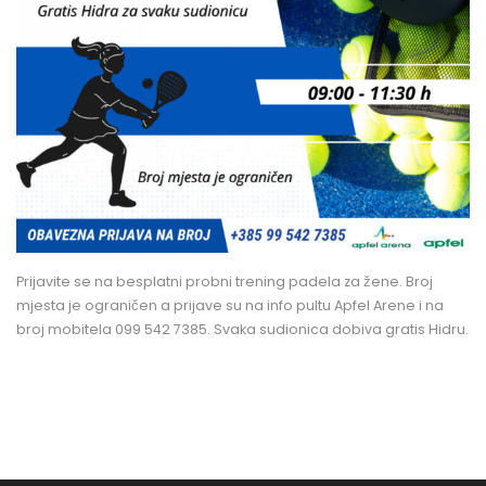
Prijavite se na besplatni probni trening padela za žene. Broj
mjesta je ograničen a prijave su na info pultu Apfel Arene i na
broj mobitela 099 542 7385. Svaka sudionica dobiva gratis Hidru.