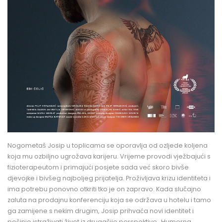
Nogometaš Josip u toplicama se oporavlja od ozljede koljena
koja mu ozbiljno ugrožava karijeru. Vrijeme provodi vježbajući s
fizioterapeutom i primajući posjete sada već skoro bivše
djevojke i bivšeg najboljeg prijatelja. Proživljava krizu identiteta i
ima potrebu ponovno otkriti tko je on zapravo. Kada slučajno
zaluta na prodajnu konferenciju koja se održava u hotelu i tamo
ga zamijene s nekim drugim, Josip prihvaća novi identitet i
počinje istraživati život iz drugačije perspektive…Humorna