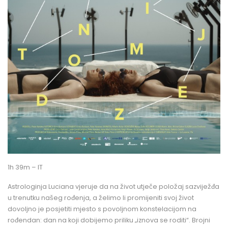
1h 39m – IT
Astrologinja Luciana vjeruje da na život utječe položaj sazviježđa
u trenutku našeg rođenja, a želimo li promijeniti svoj život
dovoljno je posjetiti mjesto s povoljnom konstelacijom na
rođendan: dan na koji dobijemo priliku „iznova se roditi“. Brojni