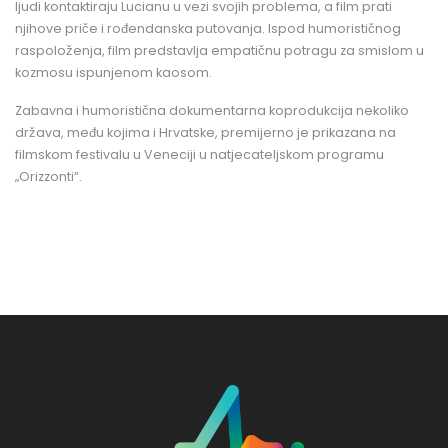
ljudi kontaktiraju Lucianu u vezi svojih problema, a film prati
njihove priče i rođendanska putovanja. Ispod humorističnog
raspoloženja, film predstavlja empatičnu potragu za smislom u
kozmosu ispunjenom kaosom.
Zabavna i humoristična dokumentarna koprodukcija nekoliko
država, među kojima i Hrvatske, premijerno je prikazana na
filmskom festivalu u Veneciji u natjecateljskom programu
„Orizzonti“.