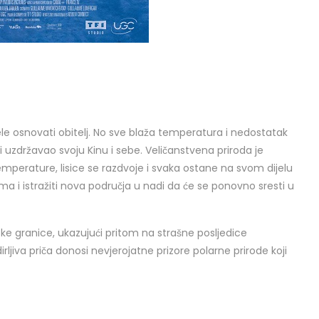
 žele osnovati obitelj. No sve blaža temperatura i nedostatak
 uzdržavao svoju Kinu i sebe. Veličanstvena priroda je
perature, lisice se razdvoje i svaka ostane na svom dijelu
ma i istražiti nova područja u nadi da će se ponovno sresti u
afske granice, ukazujući pritom na strašne posljedice
ljiva priča donosi nevjerojatne prizore polarne prirode koji