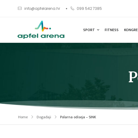
info@apfelarena.hr
099 542 7385
SPORT
FITNESS
KONGRE
P
Home
Događaji
Polarna odiseja – SINK