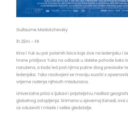
Guillaume Maidatchevsky
1h 25m – FR
Kina i Yuk su par polarnih lisica koje žive na ledenjaku i
hrane prisiljava Yuka na odlazak u daleke pohode kako bi
narušena, a kada led pod njima pukne zbog previsoke tem
ledenjaka. Tako razdvojeni se moraju suočiti s opasnosti
vrijeme rođenja njihovih mladunaca.
Univerzalna priča o ljubavi i prijateljstvu nadilazi geogr
globalnog zatopljenja. Snimana u sjevernoj Kanadi, ova dir
će oduševiti i mlade i velike gledatelje.