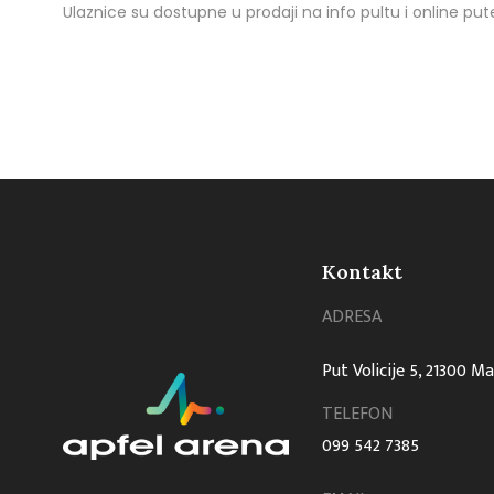
Ulaznice su dostupne u prodaji na info pultu i online p
Kontakt
ADRESA
Put Volicije 5, 21300 M
TELEFON
099 542 7385