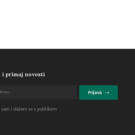
 i primaj novosti
Prijava
 sam i slažem se s politikom
i