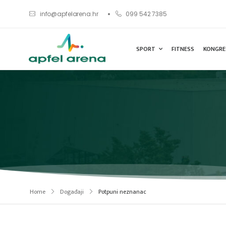
info@apfelarena.hr
099 542 7385
SPORT
FITNESS
KONGRE
Home
Događaji
Potpuni neznanac