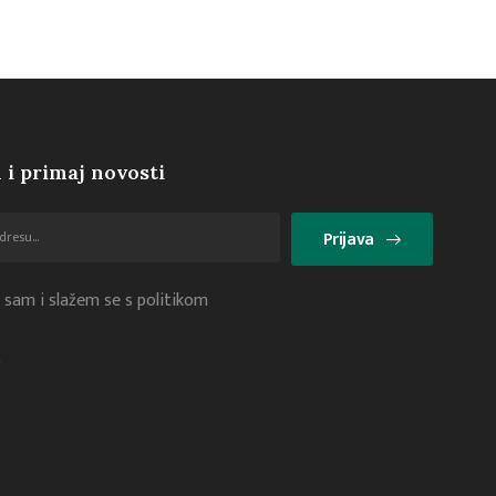
 i primaj novosti
Prijava
 sam i slažem se s politikom
i