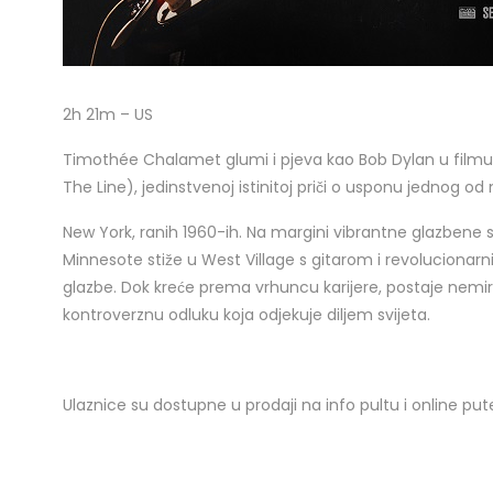
2h 21m – US
Timothée Chalamet glumi i pjeva kao Bob Dylan u filmu 
The Line), jedinstvenoj istinitoj priči o usponu jednog od n
New York, ranih 1960-ih. Na margini vibrantne glazbene sc
Minnesote stiže u West Village s gitarom i revolucionar
glazbe. Dok kreće prema vrhuncu karijere, postaje nemiran
kontroverznu odluku koja odjekuje diljem svijeta.
Ulaznice su dostupne u prodaji na info pultu i online p