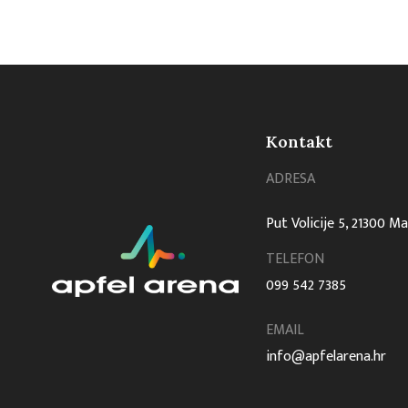
Kontakt
ADRESA
Put Volicije 5, 21300 M
TELEFON
099 542 7385
EMAIL
info@apfelarena.hr