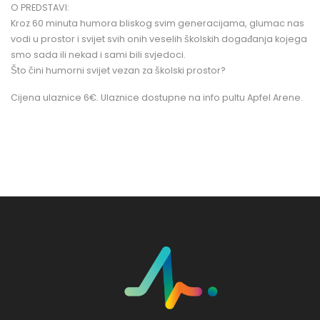
O PREDSTAVI:
Kroz 60 minuta humora bliskog svim generacijama, glumac nas
vodi u prostor i svijet svih onih veselih školskih događanja kojega
smo sada ili nekad i sami bili svjedoci.
Što čini humorni svijet vezan za školski prostor?
Cijena ulaznice 6€. Ulaznice dostupne na info pultu Apfel Arene.