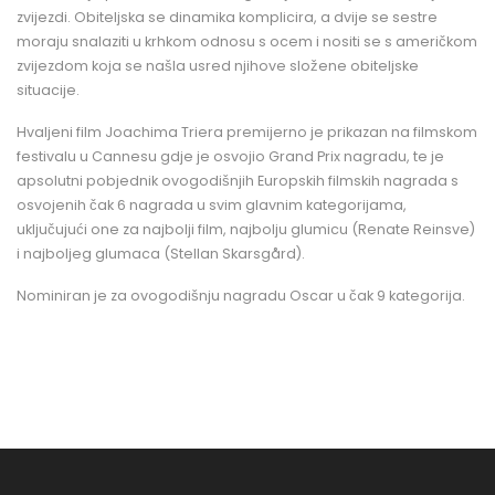
zvijezdi. Obiteljska se dinamika komplicira, a dvije se sestre
moraju snalaziti u krhkom odnosu s ocem i nositi se s američkom
zvijezdom koja se našla usred njihove složene obiteljske
situacije.
Hvaljeni film Joachima Triera premijerno je prikazan na filmskom
festivalu u Cannesu gdje je osvojio Grand Prix nagradu, te je
apsolutni pobjednik ovogodišnjih Europskih filmskih nagrada s
osvojenih čak 6 nagrada u svim glavnim kategorijama,
uključujući one za najbolji film, najbolju glumicu (Renate Reinsve)
i najboljeg glumaca (Stellan Skarsgård).
Nominiran je za ovogodišnju nagradu Oscar u čak 9 kategorija.