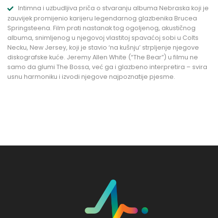
Intimna i uzbudljiva priča o stvaranju albuma Nebraska koji je
zauvijek promijenio karijeru legendarnog glazbenika Brucea
Springsteena. Film prati nastanak tog ogoljenog, akustičnog
albuma, snimljenog u njegovoj vlastitoj spavaćoj sobi u Colts
Necku, New Jersey, koji je stavio ‘na kušnju’ strpljenje njegove
diskografske kuće. Jeremy Allen White (“The Bear”) u filmu ne
samo da glumi The Bossa, već ga i glazbeno interpretira – svira
usnu harmoniku i izvodi njegove najpoznatije pjesme.