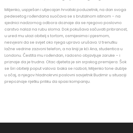
Miljenko, uspješan i utjecajan hrvatski poduzetnik, na dan svoga
pedesetog rođendana suočava se s brutalnom istinom – na
sjednici nadzornog odbora doznaje da se njegovo poslovno
carstvo nalazi na rubu sloma. Dok pokušava sačuvati pribranost,
u ured mu ulazi obitelj s tortom, osmijesima i pjesmom,
nesvjesni da se svijet oko njega upravo urušava. U trenutku
lažne vedrine zazvoni telefon, a na liniji je kći Ana, studentica u
Londonu. Čestita mu rođendan, radosno objavljuje zaruke – i
priznaje da je trudna. Otac djeteta je sin srpskog premijera. Šok
se širi obitelji poput valova: baka se razboli, Miljenko tone dublje
u očaj, a njegov hladnokrvni poslovni savjetnik Budimir u situaciji
prepoznaje rijetku priliku da spasi kompaniju.