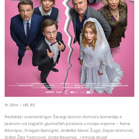
1h 35m – HR, RS
Redatelj i scenarist Igor Šeregi donosi domaću komediju s
jednom od najjačih glumačkih postava u novije vrijeme – Rene
Bitorajac, Dragan Bjelogrlić, Anđelka Stević Žugić, Dejan Aćimović,
Srđan Žika Todorović, Linda Begonja… i mnogi drugi!