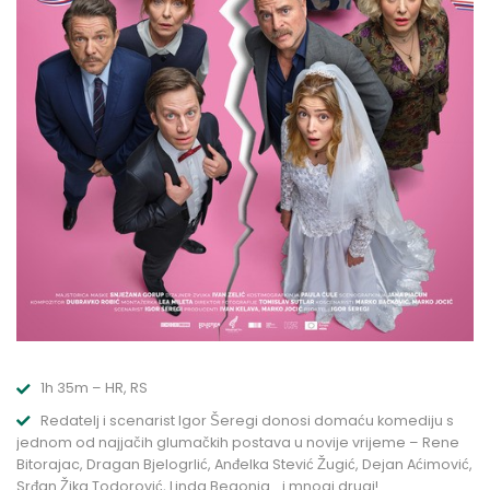
1h 35m – HR, RS
Redatelj i scenarist Igor Šeregi donosi domaću komediju s
jednom od najjačih glumačkih postava u novije vrijeme – Rene
Bitorajac, Dragan Bjelogrlić, Anđelka Stević Žugić, Dejan Aćimović,
Srđan Žika Todorović, Linda Begonja… i mnogi drugi!