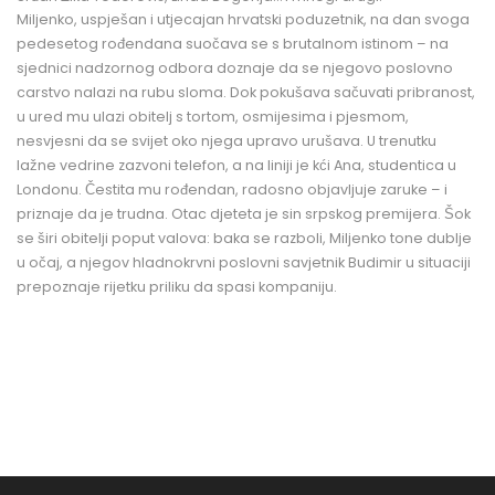
Miljenko, uspješan i utjecajan hrvatski poduzetnik, na dan svoga
pedesetog rođendana suočava se s brutalnom istinom – na
sjednici nadzornog odbora doznaje da se njegovo poslovno
carstvo nalazi na rubu sloma. Dok pokušava sačuvati pribranost,
u ured mu ulazi obitelj s tortom, osmijesima i pjesmom,
nesvjesni da se svijet oko njega upravo urušava. U trenutku
lažne vedrine zazvoni telefon, a na liniji je kći Ana, studentica u
Londonu. Čestita mu rođendan, radosno objavljuje zaruke – i
priznaje da je trudna. Otac djeteta je sin srpskog premijera. Šok
se širi obitelji poput valova: baka se razboli, Miljenko tone dublje
u očaj, a njegov hladnokrvni poslovni savjetnik Budimir u situaciji
prepoznaje rijetku priliku da spasi kompaniju.