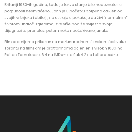
Britaniji 1980-ih godina, kada je takvo stanje bilo nepoznato i u
potpunosti neshvaćeno, John je u početku potpuno otuđen od
svojih vršnjaka i obitelji, no ustraje u pokušaju da živi “normalnim”
životom unatoč izgledima, sve više podiže svijest o svojoj
dijagnozi te pronalazi putem neke neočekivane junake.
Film premijerno prikazan na međunarodnom filmskom festivalu u
Torontu na filmskim je pratformama ocjenjen s visokih 100% na
Rotten Tomatoesu, 8.4 na IMDb-u te čak 4.2 na Letterboxd-u.