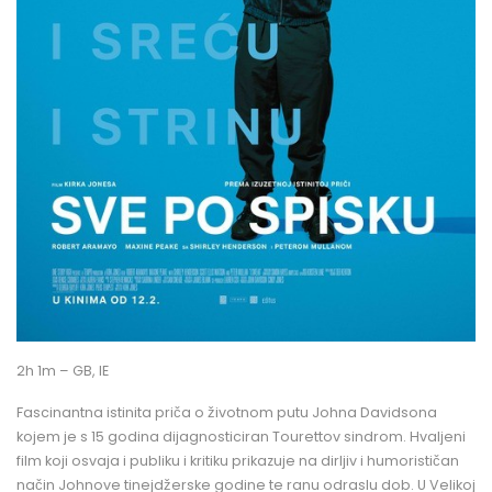
2h 1m – GB, IE
Fascinantna istinita priča o životnom putu Johna Davidsona
kojem je s 15 godina dijagnosticiran Tourettov sindrom. Hvaljeni
film koji osvaja i publiku i kritiku prikazuje na dirljiv i humorističan
način Johnove tinejdžerske godine te ranu odraslu dob. U Velikoj